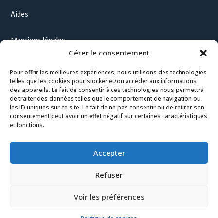
Aides
Mentions légales
Gérer le consentement
RGPD
Politique de cookies (UE)
Pour offrir les meilleures expériences, nous utilisons des technologies
Conditions générales
telles que les cookies pour stocker et/ou accéder aux informations
des appareils. Le fait de consentir à ces technologies nous permettra
Sitemap HTML
de traiter des données telles que le comportement de navigation ou
Blog
les ID uniques sur ce site. Le fait de ne pas consentir ou de retirer son
consentement peut avoir un effet négatif sur certaines caractéristiques
et fonctions.
Accepter
Refuser
Voir les préférences
medecinechinoise-ophelie.fr
/ Tous droits réservés / conçu